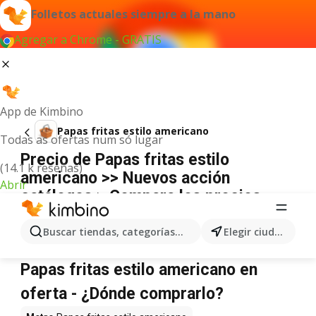
Folletos actuales siempre a la mano
Agregar a Chrome - GRATIS
App de Kimbino
Papas fritas estilo americano
Todas as ofertas num só lugar
Precio de Papas fritas estilo
(14.1 k reseñas)
americano >> Nuevos acción
Abrir
catálogos > Compara los precios
online ☄️
Buscar tiendas, categorías, productos...
Elegir ciudad
No hemos encontrado resultados para este
término.
Papas fritas estilo americano en
oferta - ¿Dónde comprarlo?