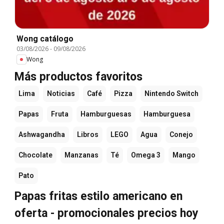
Wong catálogo
03/08/2026
-
09/08/2026
Wong
Más productos favoritos
Lima
Noticias
Café
Pizza
Nintendo Switch
Papas
Fruta
Hamburguesas
Hamburguesa
Ashwagandha
Libros
LEGO
Agua
Conejo
Chocolate
Manzanas
Té
Omega 3
Mango
Pato
Papas fritas estilo americano en
oferta - promocionales precios hoy