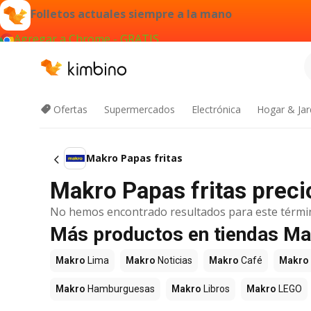
Folletos actuales siempre a la mano
Agregar a Chrome - GRATIS
Ofertas
Supermercados
Electrónica
Hogar & Jar
Makro Papas fritas
Makro Papas fritas preci
No hemos encontrado resultados para este térmi
Más productos en tiendas M
Makro
Lima
Makro
Noticias
Makro
Café
Makro
Makro
Hamburguesas
Makro
Libros
Makro
LEGO