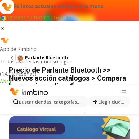
Folletos actuales siempre a la mano
Agregar a Chrome - GRATIS
App de Kimbino
Parlante Bluetooth
Todas as ofertas num só lugar
Precio de Parlante Bluetooth >>
(14.1 k reseñas)
Nuevos acción catálogos > Compara
Abrir
los precios online ☄️
No hemos encontrado resultados para este
término.
Buscar tiendas, categorías, productos...
Elegir ciudad
Más ofertas en la categoría