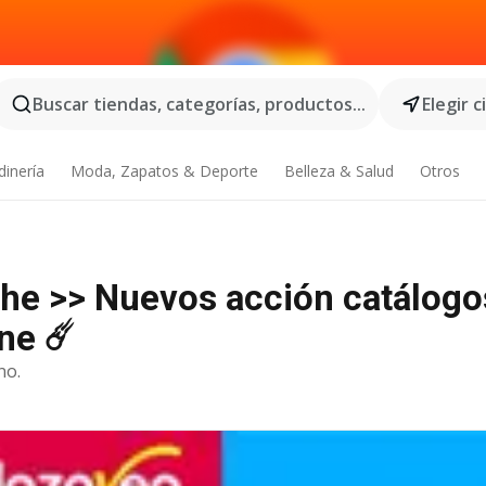
Buscar tiendas, categorías, productos...
Elegir 
dinería
Moda, Zapatos & Deporte
Belleza & Salud
Otros
che >> Nuevos acción catálogo
ne ☄️
no.