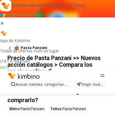
Folletos actuales siempre a la mano
Agregar a Chrome - GRATIS
App de Kimbino
Pasta Panzani
Todas as ofertas num só lugar
Precio de Pasta Panzani >> Nuevos
(14.1 k reseñas)
acción catálogos > Compara los
Abrir
precios online ☄️
No hemos encontrado resultados para este
término.
Buscar tiendas, categorías, productos...
Elegir ciudad
Pasta Panzani en oferta - ¿Dónde
comprarlo?
Metro
Pasta Panzani
Tottus
Pasta Panzani