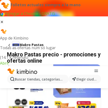
Folletos actuales siempre a la mano
Agregar a Chrome - GRATIS
App de Kimbino
Makro Pastas
Todas as ofertas num só lugar
Makro Pastas precio - promociones y
(14.1 k reseñas)
ofertas online
Abrir
Buscar tiendas, categorías, productos...
Elegir ciudad