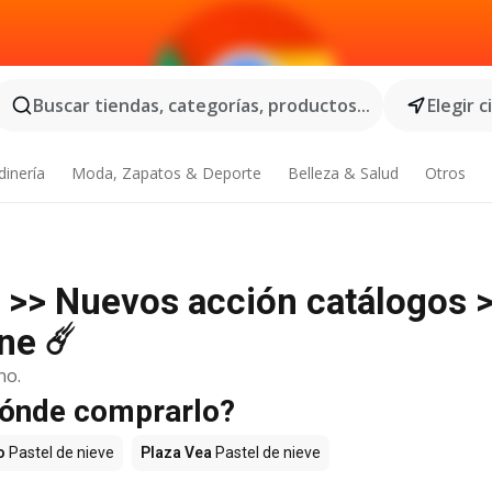
Buscar tiendas, categorías, productos...
Elegir 
dinería
Moda, Zapatos & Deporte
Belleza & Salud
Otros
e >> Nuevos acción catálogos 
ne ☄️
no.
¿Dónde comprarlo?
o
Pastel de nieve
Plaza Vea
Pastel de nieve