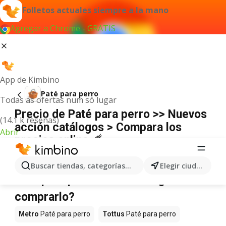
Folletos actuales siempre a la mano
Agregar a Chrome - GRATIS
App de Kimbino
Paté para perro
Todas as ofertas num só lugar
Precio de Paté para perro >> Nuevos
(14.1 k reseñas)
acción catálogos > Compara los
Abrir
precios online ☄️
No hemos encontrado resultados para este
término.
Buscar tiendas, categorías, productos...
Elegir ciudad
Paté para perro en oferta - ¿Dónde
comprarlo?
Metro
Paté para perro
Tottus
Paté para perro