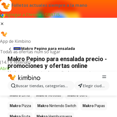
Folletos actuales siempre a la mano
Agregar a Chrome - GRATIS
App de Kimbino
Makro Pepino para ensalada
Todas as ofertas num só lugar
Makro Pepino para ensalada precio -
(14.1 k reseñas)
promociones y ofertas online
Abrir
No hemos encontrado resultados para este
término.
Más productos en tiendas Makro
Buscar tiendas, categorías, productos...
Elegir ciudad
Makro
Lima
Makro
Noticias
Makro
Café
Makro
Pizza
Makro
Nintendo Switch
Makro
Papas
Makro
Fruta
Makro
Hamburguesa