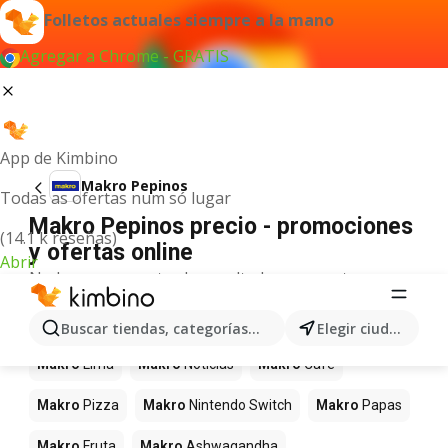
Folletos actuales siempre a la mano
Agregar a Chrome - GRATIS
App de Kimbino
Makro Pepinos
Todas as ofertas num só lugar
Makro Pepinos precio - promociones
(14.1 k reseñas)
y ofertas online
Abrir
No hemos encontrado resultados para este
término.
Más productos en tiendas Makro
Buscar tiendas, categorías, productos...
Elegir ciudad
Makro
Lima
Makro
Noticias
Makro
Café
Makro
Pizza
Makro
Nintendo Switch
Makro
Papas
Makro
Fruta
Makro
Ashwagandha