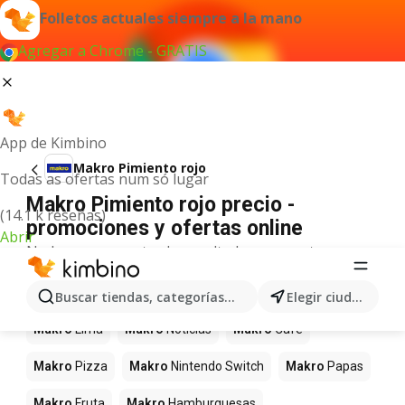
Folletos actuales siempre a la mano
Agregar a Chrome - GRATIS
App de Kimbino
Makro Pimiento rojo
Todas as ofertas num só lugar
Makro Pimiento rojo precio -
(14.1 k reseñas)
promociones y ofertas online
Abrir
No hemos encontrado resultados para este
término.
Más productos en tiendas Makro
Buscar tiendas, categorías, productos...
Elegir ciudad
Makro
Lima
Makro
Noticias
Makro
Café
Makro
Pizza
Makro
Nintendo Switch
Makro
Papas
Makro
Fruta
Makro
Hamburguesas