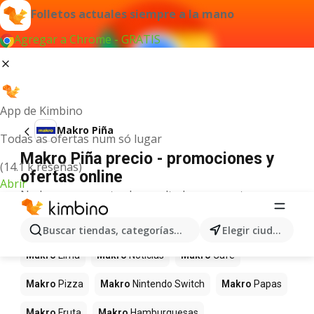
Folletos actuales siempre a la mano
Agregar a Chrome - GRATIS
App de Kimbino
Makro Piña
Todas as ofertas num só lugar
Makro Piña precio - promociones y
(14.1 k reseñas)
ofertas online
Abrir
No hemos encontrado resultados para este
término.
Más productos en tiendas Makro
Buscar tiendas, categorías, productos...
Elegir ciudad
Makro
Lima
Makro
Noticias
Makro
Café
Makro
Pizza
Makro
Nintendo Switch
Makro
Papas
Makro
Fruta
Makro
Hamburguesas