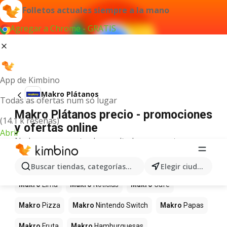
Folletos actuales siempre a la mano
Agregar a Chrome - GRATIS
App de Kimbino
Makro Plátanos
Todas as ofertas num só lugar
Makro Plátanos precio - promociones
(14.1 k reseñas)
y ofertas online
Abrir
No hemos encontrado resultados para este
término.
Más productos en tiendas Makro
Buscar tiendas, categorías, productos...
Elegir ciudad
Makro
Lima
Makro
Noticias
Makro
Café
Makro
Pizza
Makro
Nintendo Switch
Makro
Papas
Makro
Fruta
Makro
Hamburguesas