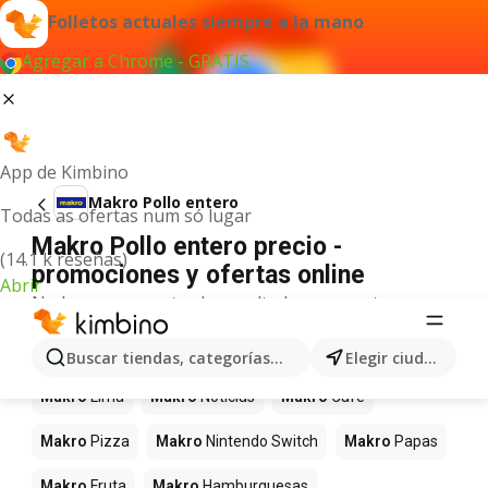
Folletos actuales siempre a la mano
Agregar a Chrome - GRATIS
App de Kimbino
Makro Pollo entero
Todas as ofertas num só lugar
Makro Pollo entero precio -
(14.1 k reseñas)
promociones y ofertas online
Abrir
No hemos encontrado resultados para este
término.
Más productos en tiendas Makro
Buscar tiendas, categorías, productos...
Elegir ciudad
Makro
Lima
Makro
Noticias
Makro
Café
Makro
Pizza
Makro
Nintendo Switch
Makro
Papas
Makro
Fruta
Makro
Hamburguesas