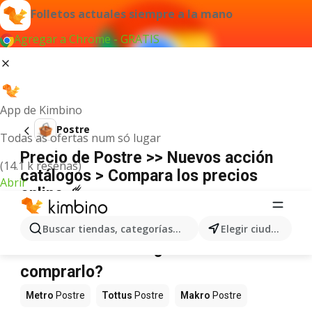
Folletos actuales siempre a la mano
Agregar a Chrome - GRATIS
App de Kimbino
Postre
Todas as ofertas num só lugar
Precio de Postre >> Nuevos acción
(14.1 k reseñas)
catálogos > Compara los precios
Abrir
online ☄️
No hemos encontrado resultados para este
término.
Buscar tiendas, categorías, productos...
Elegir ciudad
Postre en oferta - ¿Dónde
comprarlo?
Metro
Postre
Tottus
Postre
Makro
Postre