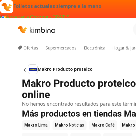
Folletos actuales siempre a la mano
Agregar a Chrome - GRATIS
Ofertas
Supermercados
Electrónica
Hogar & Jar
Makro Producto proteico
Makro Producto proteico
online
No hemos encontrado resultados para este térmi
Más productos en tiendas M
Makro
Lima
Makro
Noticias
Makro
Café
Makro