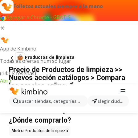
Folletos actuales siempre a la mano
Agregar a Chrome - GRATIS
App de Kimbino
Productos de limpieza
Todas as ofertas num só lugar
Precio de Productos de limpieza >>
(14.1 k reseñas)
Nuevos acción catálogos > Compara
Abrir
los precios online ☄️
No hemos encontrado resultados para este
término.
Buscar tiendas, categorías, productos...
Elegir ciudad
Productos de limpieza en oferta -
¿Dónde comprarlo?
Metro
Productos de limpieza