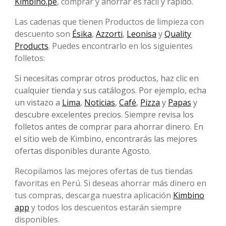
Kimbino.pe
, comprar y ahorrar es fácil y rápido.
Las cadenas que tienen Productos de limpieza con
descuento son
Ésika
,
Azzorti
,
Leonisa
y
Quality
Products
. Puedes encontrarlo en los siguientes
folletos:
Si necesitas comprar otros productos, haz clic en
cualquier tienda y sus catálogos. Por ejemplo, echa
un vistazo a
Lima
,
Noticias
,
Café
,
Pizza
y
Papas
y
descubre excelentes precios. Siempre revisa los
folletos antes de comprar para ahorrar dinero. En
el sitio web de Kimbino, encontrarás las mejores
ofertas disponibles durante Agosto.
Recopilamos las mejores ofertas de tus tiendas
favoritas en Perú. Si deseas ahorrar más dinero en
tus compras, descarga nuestra aplicación
Kimbino
app
y todos los descuentos estarán siempre
disponibles.