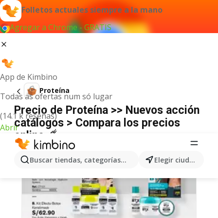
Folletos actuales siempre a la mano
Agregar a Chrome - GRATIS
App de Kimbino
Proteína
Todas as ofertas num só lugar
Precio de Proteína >> Nuevos acción
(14.1 k reseñas)
catálogos > Compara los precios
Abrir
online ☄️
Buscar tiendas, categorías, productos...
Elegir ciudad