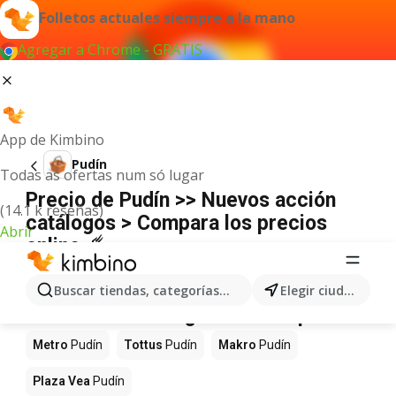
Folletos actuales siempre a la mano
Agregar a Chrome - GRATIS
App de Kimbino
Pudín
Todas as ofertas num só lugar
Precio de Pudín >> Nuevos acción
(14.1 k reseñas)
catálogos > Compara los precios
Abrir
online ☄️
No hemos encontrado resultados para este
término.
Buscar tiendas, categorías, productos...
Elegir ciudad
Pudín en oferta - ¿Dónde comprarlo?
Metro
Pudín
Tottus
Pudín
Makro
Pudín
Plaza Vea
Pudín