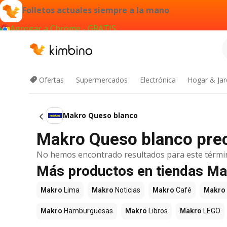
Folletos actuales siempre a la mano
Agregar a Chrome - GRATIS
Ofertas
Supermercados
Electrónica
Hogar & Jar
Makro Queso blanco
Makro Queso blanco prec
No hemos encontrado resultados para este térmi
Más productos en tiendas M
Makro
Lima
Makro
Noticias
Makro
Café
Makro
Makro
Hamburguesas
Makro
Libros
Makro
LEGO