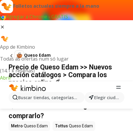
Folletos actuales siempre a la mano
Agregar a Chrome - GRATIS
App de Kimbino
Queso Edam
Todas as ofertas num só lugar
Precio de Queso Edam >> Nuevos
(14.1 k reseñas)
acción catálogos > Compara los
Abrir
precios online ☄️
No hemos encontrado resultados para este
término.
Buscar tiendas, categorías, productos...
Elegir ciudad
Queso Edam en oferta - ¿Dónde
comprarlo?
Metro
Queso Edam
Tottus
Queso Edam