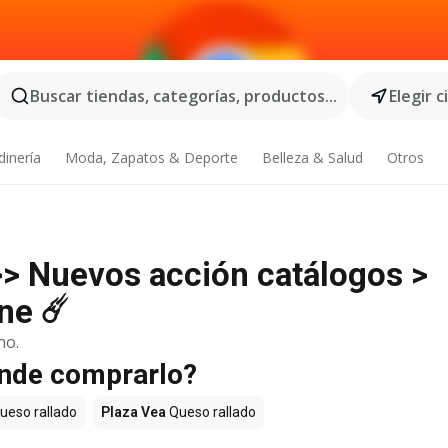
Buscar tiendas, categorías, productos...
Elegir 
dinería
Moda, Zapatos & Deporte
Belleza & Salud
Otros
>> Nuevos acción catálogos >
ne ☄️
no.
ónde comprarlo?
ueso rallado
Plaza Vea
Queso rallado