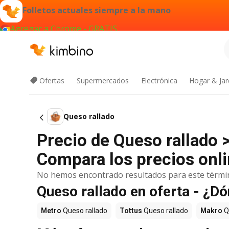
Folletos actuales siempre a la mano
Agregar a Chrome - GRATIS
Ofertas
Supermercados
Electrónica
Hogar & Jar
Queso rallado
Precio de Queso rallado 
Compara los precios onli
No hemos encontrado resultados para este térmi
Queso rallado en oferta - ¿D
Metro
Queso rallado
Tottus
Queso rallado
Makro
Q