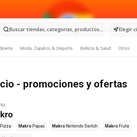
Buscar tiendas, categorías, productos...
Elegir 
dinería
Moda, Zapatos & Deporte
Belleza & Salud
Otros
io - promociones y ofertas
no.
akro
Pizza
Makro
Papas
Makro
Nintendo Switch
Makro
Fruta