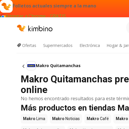
Folletos actuales siempre a la mano
Agregar a Chrome - GRATIS
Ofertas
Supermercados
Electrónica
Hogar & Jar
Makro Quitamanchas
Makro Quitamanchas prec
online
No hemos encontrado resultados para este térmi
Más productos en tiendas M
Makro
Lima
Makro
Noticias
Makro
Café
Makro