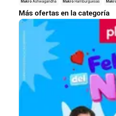
Makro
Ashwagandha
Makro
Hamburguesas
Makr
Más ofertas en la categoría