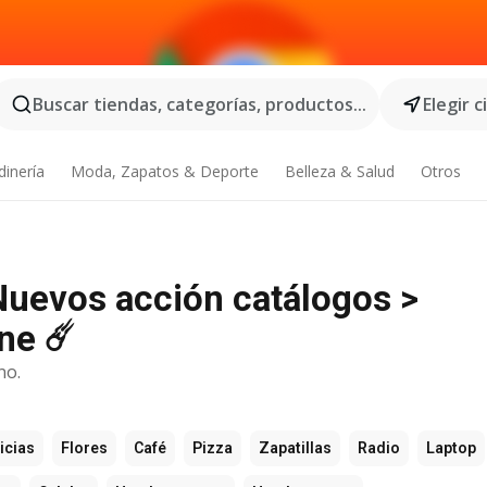
Buscar tiendas, categorías, productos...
Elegir 
dinería
Moda, Zapatos & Deporte
Belleza & Salud
Otros
Nuevos acción catálogos >
ne ☄️
no.
icias
Flores
Café
Pizza
Zapatillas
Radio
Laptop