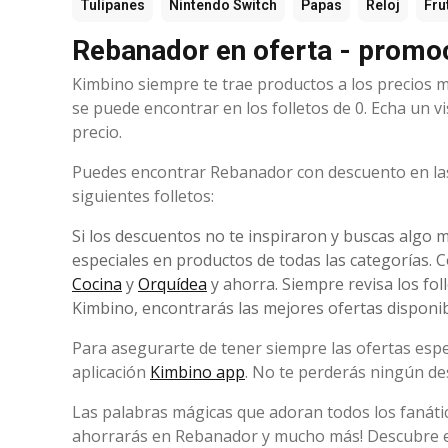
Tulipanes
Nintendo Switch
Papas
Reloj
Fru
Rebanador en oferta - promoc
Kimbino siempre te trae productos a los precios 
se puede encontrar en los folletos de 0. Echa un v
precio.
Puedes encontrar Rebanador con descuento en las 
siguientes folletos:
Si los descuentos no te inspiraron y buscas algo m
especiales en productos de todas las categorías.
Cocina
y
Orquídea
y ahorra. Siempre revisa los fol
Kimbino, encontrarás las mejores ofertas disponi
Para asegurarte de tener siempre las ofertas espe
aplicación
Kimbino app
. No te perderás ningún de
Las palabras mágicas que adoran todos los fanátic
ahorrarás en Rebanador y mucho más! Descubre 