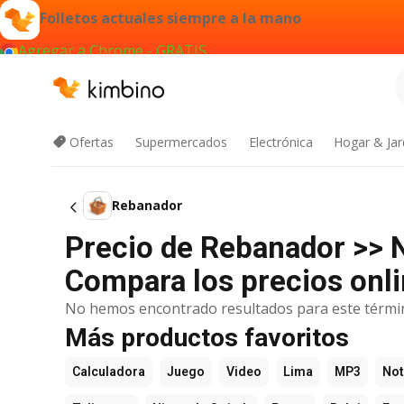
Folletos actuales siempre a la mano
Agregar a Chrome - GRATIS
Ofertas
Supermercados
Electrónica
Hogar & Jar
Rebanador
Precio de Rebanador >> 
Compara los precios onli
No hemos encontrado resultados para este térmi
Más productos favoritos
Calculadora
Juego
Video
Lima
MP3
Not