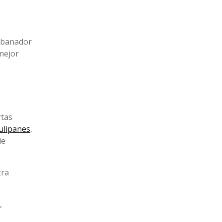
Rebanador
 mejor
s
rtas
ulipanes
,
de
tra
,