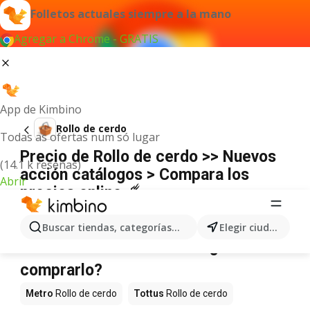
Folletos actuales siempre a la mano
Agregar a Chrome - GRATIS
App de Kimbino
Rollo de cerdo
Todas as ofertas num só lugar
Precio de Rollo de cerdo >> Nuevos
(14.1 k reseñas)
acción catálogos > Compara los
Abrir
precios online ☄️
No hemos encontrado resultados para este
término.
Buscar tiendas, categorías, productos...
Elegir ciudad
Rollo de cerdo en oferta - ¿Dónde
comprarlo?
Metro
Rollo de cerdo
Tottus
Rollo de cerdo