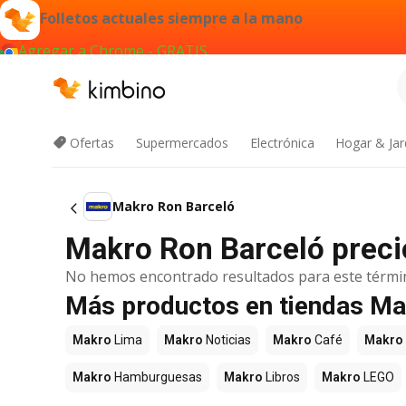
Folletos actuales siempre a la mano
Agregar a Chrome - GRATIS
Ofertas
Supermercados
Electrónica
Hogar & Jar
Makro Ron Barceló
Makro Ron Barceló precio
No hemos encontrado resultados para este térmi
Más productos en tiendas M
Makro
Lima
Makro
Noticias
Makro
Café
Makro
Makro
Hamburguesas
Makro
Libros
Makro
LEGO