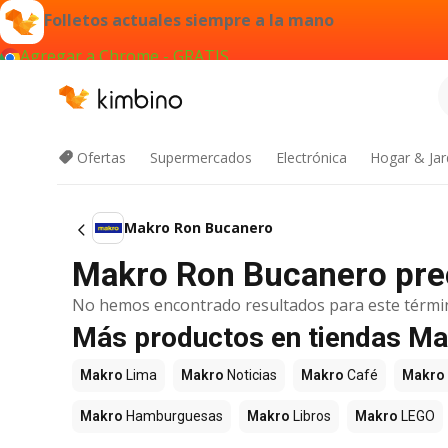
Folletos actuales siempre a la mano
Agregar a Chrome - GRATIS
Ofertas
Supermercados
Electrónica
Hogar & Jar
Makro Ron Bucanero
Makro Ron Bucanero prec
No hemos encontrado resultados para este térmi
Más productos en tiendas M
Makro
Lima
Makro
Noticias
Makro
Café
Makro
Makro
Hamburguesas
Makro
Libros
Makro
LEGO