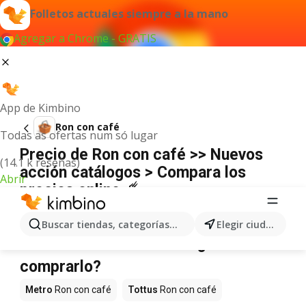
Folletos actuales siempre a la mano
Agregar a Chrome - GRATIS
App de Kimbino
Ron con café
Todas as ofertas num só lugar
Precio de Ron con café >> Nuevos
(14.1 k reseñas)
acción catálogos > Compara los
Abrir
precios online ☄️
No hemos encontrado resultados para este
término.
Buscar tiendas, categorías, productos...
Elegir ciudad
Ron con café en oferta - ¿Dónde
comprarlo?
Metro
Ron con café
Tottus
Ron con café