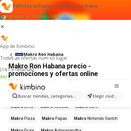
Folletos actuales siempre a la mano
Agregar a Chrome - GRATIS
App de Kimbino
Makro Ron Habana
Todas as ofertas num só lugar
Makro Ron Habana precio -
(14.1 k reseñas)
promociones y ofertas online
Abrir
No hemos encontrado resultados para este
término.
Más productos en tiendas Makro
Buscar tiendas, categorías, productos...
Elegir ciudad
Makro
Lima
Makro
Noticias
Makro
Café
Makro
Pizza
Makro
Papas
Makro
Nintendo Switch
Makro
Fruta
Makro
Ashwagandha