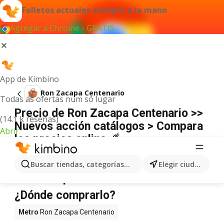
Folletos actuales siempre a la mano
Agregar a Chrome - GRATIS
App de Kimbino
Ron Zacapa Centenario
Todas as ofertas num só lugar
Precio de Ron Zacapa Centenario >>
(14.1 k reseñas)
Nuevos acción catálogos > Compara
Abrir
los precios online ☄️
No hemos encontrado resultados para este
término.
Buscar tiendas, categorías, productos...
Elegir ciudad
Ron Zacapa Centenario en oferta -
¿Dónde comprarlo?
Metro
Ron Zacapa Centenario