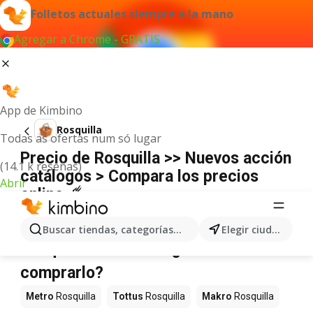
Folletos actuales siempre a la mano
Agregar a Chrome - GRATIS
App de Kimbino
Rosquilla
Todas as ofertas num só lugar
Precio de Rosquilla >> Nuevos acción
(14.1 k reseñas)
catálogos > Compara los precios
Abrir
online ☄️
No hemos encontrado resultados para este
término.
Buscar tiendas, categorías, productos...
Elegir ciudad
Rosquilla en oferta - ¿Dónde
comprarlo?
Metro
Rosquilla
Tottus
Rosquilla
Makro
Rosquilla