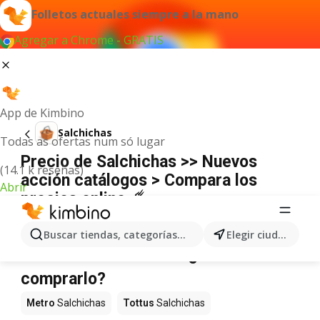
Folletos actuales siempre a la mano
Agregar a Chrome - GRATIS
App de Kimbino
Salchichas
Todas as ofertas num só lugar
Precio de Salchichas >> Nuevos
(14.1 k reseñas)
acción catálogos > Compara los
Abrir
precios online ☄️
No hemos encontrado resultados para este
término.
Buscar tiendas, categorías, productos...
Elegir ciudad
Salchichas en oferta - ¿Dónde
comprarlo?
Metro
Salchichas
Tottus
Salchichas