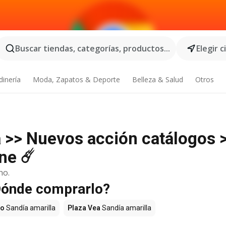
Buscar tiendas, categorías, productos...
Elegir 
dinería
Moda, Zapatos & Deporte
Belleza & Salud
Otros
a >> Nuevos acción catálogos 
ne ☄️
no.
¿Dónde comprarlo?
ro
Sandía amarilla
Plaza Vea
Sandía amarilla