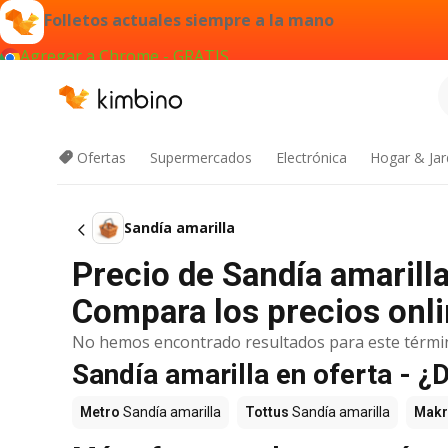
Folletos actuales siempre a la mano
Agregar a Chrome - GRATIS
Ofertas
Supermercados
Electrónica
Hogar & Jar
Sandía amarilla
Precio de Sandía amarill
Compara los precios onli
No hemos encontrado resultados para este térmi
Sandía amarilla en oferta - 
Metro
Sandía amarilla
Tottus
Sandía amarilla
Mak