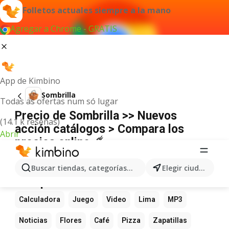
Folletos actuales siempre a la mano
Agregar a Chrome - GRATIS
App de Kimbino
Sombrilla
Todas as ofertas num só lugar
Precio de Sombrilla >> Nuevos
(14.1 k reseñas)
acción catálogos > Compara los
Abrir
precios online ☄️
No hemos encontrado resultados para este
término.
Buscar tiendas, categorías, productos...
Elegir ciudad
Más productos favoritos
Calculadora
Juego
Video
Lima
MP3
Noticias
Flores
Café
Pizza
Zapatillas