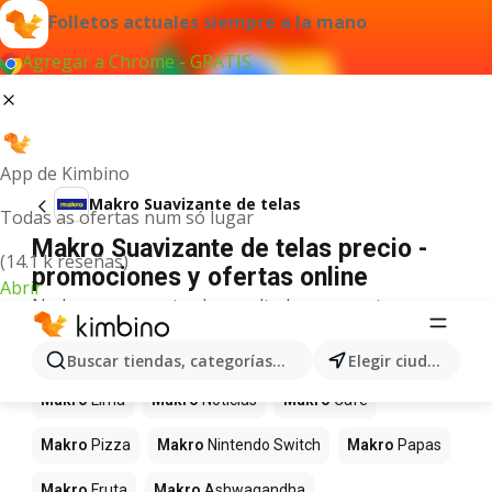
Folletos actuales siempre a la mano
Agregar a Chrome - GRATIS
App de Kimbino
Makro Suavizante de telas
Todas as ofertas num só lugar
Makro Suavizante de telas precio -
(14.1 k reseñas)
promociones y ofertas online
Abrir
No hemos encontrado resultados para este
término.
Más productos en tiendas Makro
Buscar tiendas, categorías, productos...
Elegir ciudad
Makro
Lima
Makro
Noticias
Makro
Café
Makro
Pizza
Makro
Nintendo Switch
Makro
Papas
Makro
Fruta
Makro
Ashwagandha