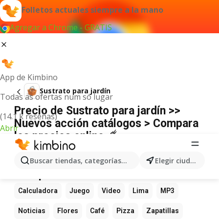
Folletos actuales siempre a la mano
Agregar a Chrome - GRATIS
App de Kimbino
Sustrato para jardín
Todas as ofertas num só lugar
Precio de Sustrato para jardín >>
(14.1 k reseñas)
Nuevos acción catálogos > Compara
Abrir
los precios online ☄️
No hemos encontrado resultados para este
término.
Buscar tiendas, categorías, productos...
Elegir ciudad
Más productos favoritos
Calculadora
Juego
Video
Lima
MP3
Noticias
Flores
Café
Pizza
Zapatillas