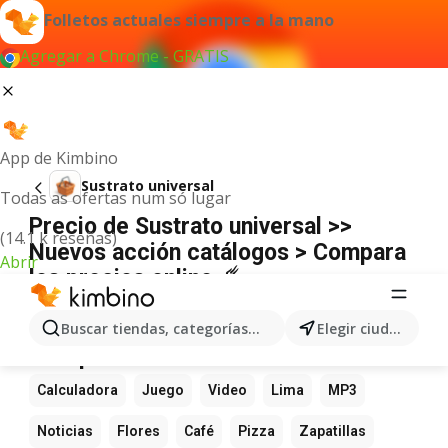
Folletos actuales siempre a la mano
Agregar a Chrome - GRATIS
App de Kimbino
Sustrato universal
Todas as ofertas num só lugar
Precio de Sustrato universal >>
(14.1 k reseñas)
Nuevos acción catálogos > Compara
Abrir
los precios online ☄️
No hemos encontrado resultados para este
término.
Buscar tiendas, categorías, productos...
Elegir ciudad
Más productos favoritos
Calculadora
Juego
Video
Lima
MP3
Noticias
Flores
Café
Pizza
Zapatillas