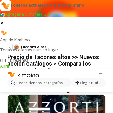
Folletos actuales siempre a la mano
Agregar a Chrome - GRATIS
App de Kimbino
Tacones altos
Todas as ofertas num só lugar
Precio de Tacones altos >> Nuevos
(14.1 k reseñas)
acción catálogos > Compara los
Abrir
precios online ☄️
No hemos encontrado resultados para este
término.
Buscar tiendas, categorías, productos...
Elegir ciudad
Más ofertas en la categoría