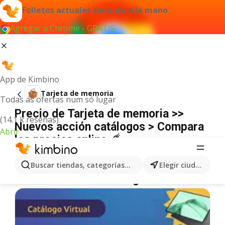
Folletos actuales siempre a la mano
Agregar a Chrome - GRATIS
App de Kimbino
Tarjeta de memoria
Todas as ofertas num só lugar
Precio de Tarjeta de memoria >>
(14.1 k reseñas)
Nuevos acción catálogos > Compara
Abrir
los precios online ☄️
No hemos encontrado resultados para este
término.
Buscar tiendas, categorías, productos...
Elegir ciudad
Más ofertas en la categoría