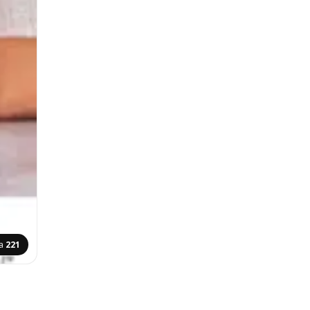
na
221