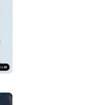
ina
43