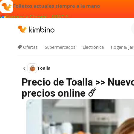
Folletos actuales siempre a la mano
Agregar a Chrome - GRATIS
Ofertas
Supermercados
Electrónica
Hogar & Jar
Toalla
Precio de Toalla >> Nuev
precios online ☄️