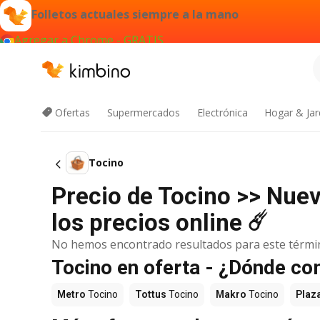
Folletos actuales siempre a la mano
Agregar a Chrome - GRATIS
Ofertas
Supermercados
Electrónica
Hogar & Jar
Tocino
Precio de Tocino >> Nue
los precios online ☄️
No hemos encontrado resultados para este térmi
Tocino en oferta - ¿Dónde co
Metro
Tocino
Tottus
Tocino
Makro
Tocino
Plaz