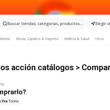
Buscar tiendas, categorías, productos...
Elegir 
dinería
Moda, Zapatos & Deporte
Belleza & Salud
Otros
vos acción catálogos > Compa
no.
mprarlo?
a Vea
Tocino