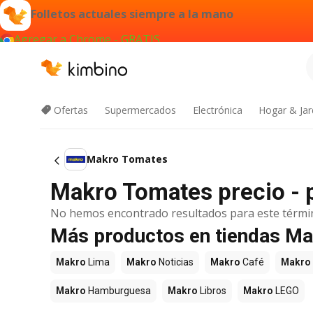
Folletos actuales siempre a la mano
Agregar a Chrome - GRATIS
Ofertas
Supermercados
Electrónica
Hogar & Jar
Makro Tomates
Makro Tomates precio - 
No hemos encontrado resultados para este térmi
Más productos en tiendas M
Makro
Lima
Makro
Noticias
Makro
Café
Makro
Makro
Hamburguesa
Makro
Libros
Makro
LEGO