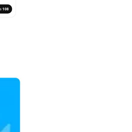
na
108