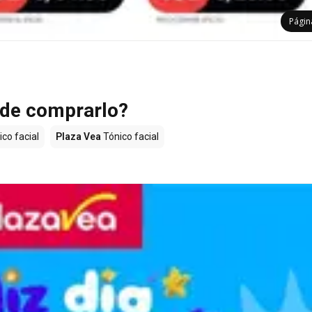
Pági
ónde comprarlo?
co facial
Plaza Vea
Tónico facial