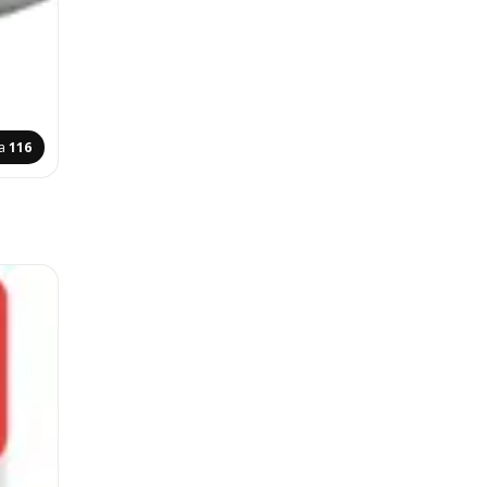
na
116