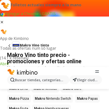
Folletos actuales siempre a la mano
Agregar a Chrome - GRATIS
App de Kimbino
Makro Vino tinto
Todas as ofertas num só lugar
Makro Vino tinto precio -
(14.1 k reseñas)
promociones y ofertas online
Abrir
No hemos encontrado resultados para este
término.
Más productos en tiendas Makro
Buscar tiendas, categorías, productos...
Elegir ciudad
Makro
Lima
Makro
Noticias
Makro
Café
Makro
Pizza
Makro
Nintendo Switch
Makro
Papas
Makro
Fruta
Makro
Hamburguesas