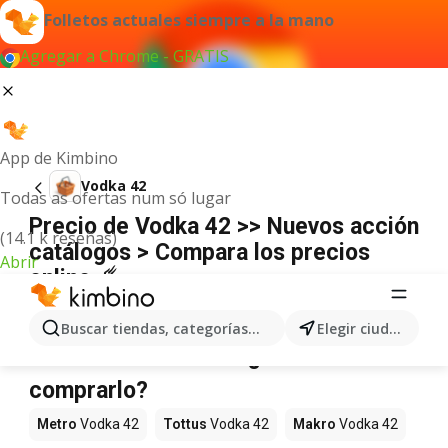
Folletos actuales siempre a la mano
Agregar a Chrome - GRATIS
App de Kimbino
Vodka 42
Todas as ofertas num só lugar
Precio de Vodka 42 >> Nuevos acción
(14.1 k reseñas)
catálogos > Compara los precios
Abrir
online ☄️
No hemos encontrado resultados para este
término.
Buscar tiendas, categorías, productos...
Elegir ciudad
Vodka 42 en oferta - ¿Dónde
comprarlo?
Metro
Vodka 42
Tottus
Vodka 42
Makro
Vodka 42