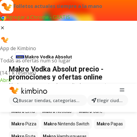
Folletos actuales siempre a la mano
Agregar a Chrome - GRATIS
App de Kimbino
Makro Vodka Absolut
Todas as ofertas num só lugar
Makro Vodka Absolut precio -
(14.1 k reseñas)
promociones y ofertas online
Abrir
No hemos encontrado resultados para este
término.
Más productos en tiendas Makro
Buscar tiendas, categorías, productos...
Elegir ciudad
Makro
Lima
Makro
Noticias
Makro
Café
Makro
Pizza
Makro
Nintendo Switch
Makro
Papas
Makro
Fruta
Makro
Hamburguesas