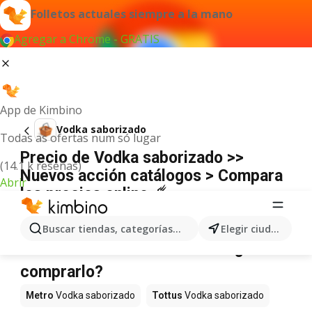
Folletos actuales siempre a la mano
Agregar a Chrome - GRATIS
App de Kimbino
Vodka saborizado
Todas as ofertas num só lugar
Precio de Vodka saborizado >>
(14.1 k reseñas)
Nuevos acción catálogos > Compara
Abrir
los precios online ☄️
No hemos encontrado resultados para este
término.
Buscar tiendas, categorías, productos...
Elegir ciudad
Vodka saborizado en oferta - ¿Dónde
comprarlo?
Metro
Vodka saborizado
Tottus
Vodka saborizado