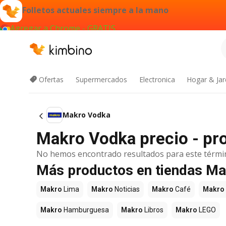
Folletos actuales siempre a la mano
Agregar a Chrome - GRATIS
Ofertas
Supermercados
Electronica
Hogar & Jar
Makro Vodka
Makro Vodka precio - pr
No hemos encontrado resultados para este térmi
Más productos en tiendas M
Makro
Lima
Makro
Noticias
Makro
Café
Makro
Makro
Hamburguesa
Makro
Libros
Makro
LEGO