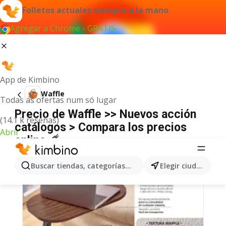
Folletos actuales siempre a la mano
Agregar a Chrome - GRATIS
App de Kimbino
Waffle
Todas as ofertas num só lugar
Precio de Waffle >> Nuevos acción
(14.1 k reseñas)
catálogos > Compara los precios
Abrir
online ☄️
Buscar tiendas, categorías, productos...
Elegir ciudad