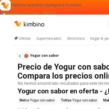
Folletos actuales siempre a la mano
Agregar a Chrome - GRATIS
Ofertas
Supermercados
Electronica
Hogar & Jar
Yogur con sabor
Precio de Yogur con sabo
Compara los precios onli
No hemos encontrado resultados para este térmi
Yogur con sabor en oferta -
Metro
Yogur con sabor
Tottus
Yogur con sabor
Ma