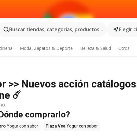
Buscar tiendas, categorías, productos...
Elegir 
dineria
Moda, Zapatos & Deporte
Belleza & Salud
Otros
r >> Nuevos acción catálogos
ne ☄️
no.
 ¿Dónde comprarlo?
kro
Yogur con sabor
Plaza Vea
Yogur con sabor